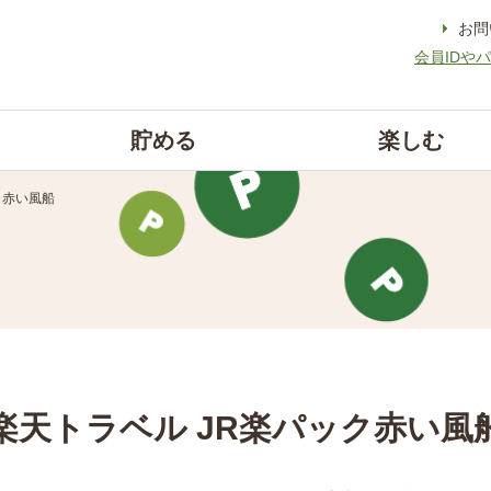
お問
会員IDや
貯める
楽しむ
ク赤い風船
楽天トラベル JR楽パック赤い風