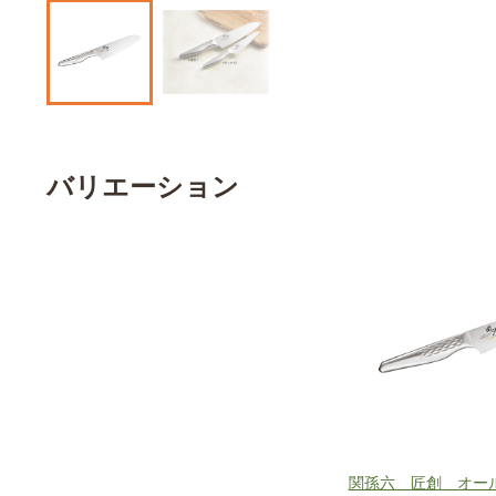
バリエーション
関孫六 匠創 オー