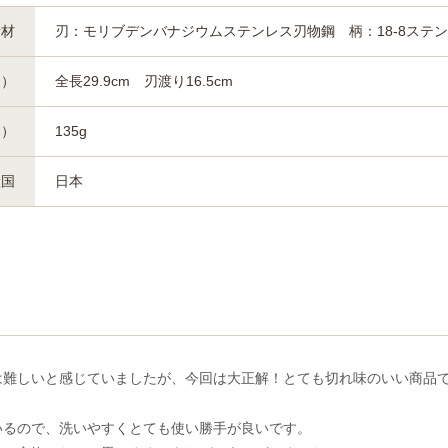
素材
刃：モリブデンバナジウムステンレス刃物鋼 柄：18-8ス
約）
全長29.9cm 刃渡り16.5cm
約）
135g
産国
日本
は難しいと感じていましたが、今回は大正解！とても切れ味のいい商品
いるので、洗いやすくとても使い勝手が良いです。