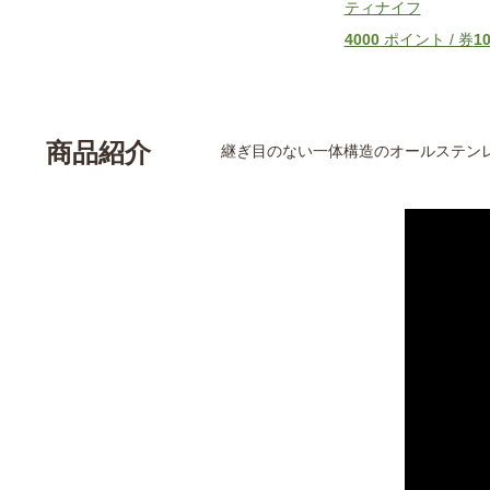
ティナイフ
4000
ポイント / 券
1
商品紹介
継ぎ目のない一体構造のオールステン