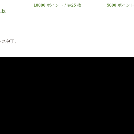
10000
ポイント / 券
25
枚
5600
ポイント 
0
枚
レス包丁。