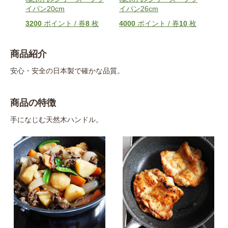
イパン20cm
イパン26cm
イパ
枚
3200
ポイント / 券
8
枚
4000
ポイント / 券
10
枚
440
商品紹介
安心・安全の日本製で確かな品質。
商品の特徴
手になじむ天然木ハンドル。