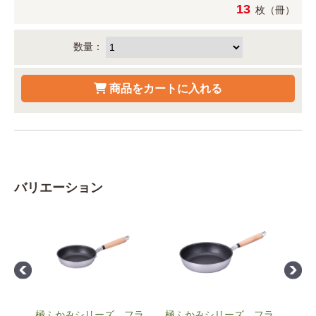
13
枚（冊）
数量：
バリエーション
玉子
極ふかみシリーズ フラ
極ふかみシリーズ フラ
極ふ