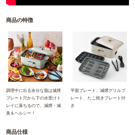
商品の特徴
調理中に出る余分な脂は減煙
平面プレート、減煙グリルプ
プレート穴から下の水受けト
レート、たこ焼きプレート付
レイに落ちるので、減煙・減
き
臭＆ヘルシー！
商品仕様