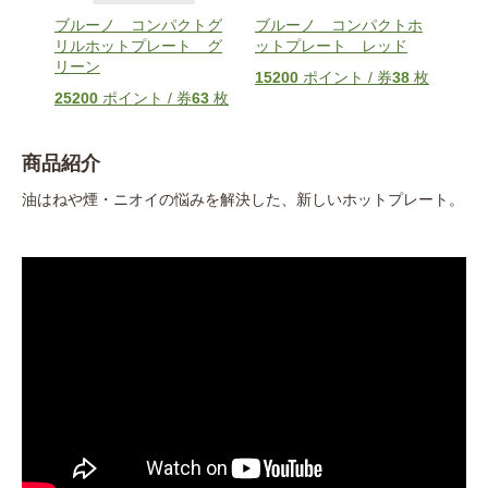
トホ
ブルーノ コンパクトグ
ブルーノ コンパクトホ
ブル
ビー
リルホットプレート グ
ットプレート レッド
ット
リーン
8
枚
15200
ポイント / 券
38
枚
152
25200
ポイント / 券
63
枚
商品紹介
油はねや煙・ニオイの悩みを解決した、新しいホットプレート。