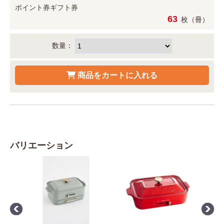
ポイント券
ギフト券
63
枚（冊）
数量：
バリエーション