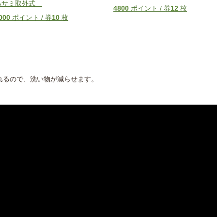
ハサミ取外式
4800
ポイント / 券
12
枚
000
ポイント / 券
10
枚
れるので、洗い物が減らせます。