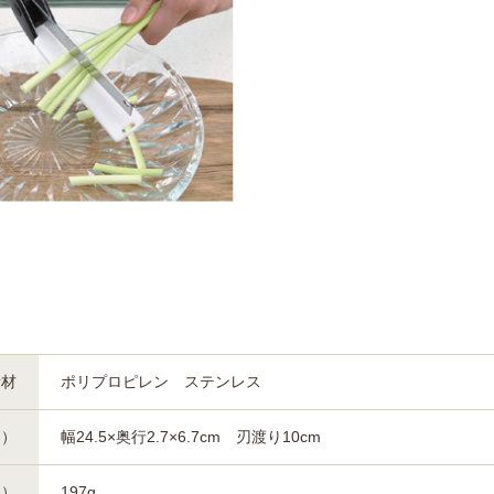
素材
ポリプロピレン ステンレス
約）
幅24.5×奥行2.7×6.7cm 刃渡り10cm
約）
197g