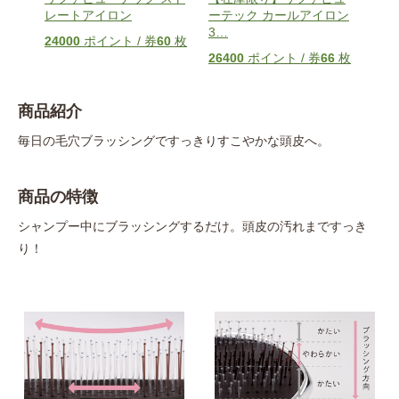
フッ
レートアイロン
ーテック カールアイロン
枚】
3
…
ト
…
24000
ポイント / 券
60
枚
2
枚
26400
ポイント / 券
66
枚
328
商品紹介
毎日の毛穴ブラッシングですっきりすこやかな頭皮へ。
商品の特徴
シャンプー中にブラッシングするだけ。頭皮の汚れまですっき
り！