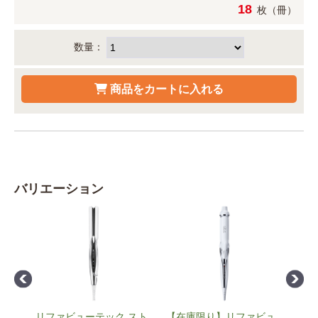
18
枚（冊）
数量：
バリエーション
2
リファビューテック スト
【在庫限り】リファビュ
【お