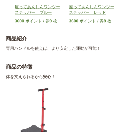
ステ
座ってあんしんワンツー
座ってあんしんワンツー
アル
ステッパー ブルー
ステッパー レッド
ッ
9
枚
3600
ポイント / 券
9
枚
3600
ポイント / 券
9
枚
156
商品紹介
専用ハンドルを使えば、より安定した運動が可能！
商品の特徴
体を支えられるから安心！