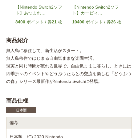
ソフ
【Nintendo Switch2ソフ
【Nintendo Switch2ソフ
【Ni
ト】あつまれ
…
ト】カービィ
…
ト】P
枚
8400
ポイント / 券
21
枚
10400
ポイント / 券
26
枚
960
商品紹介
無人島に移住して、新生活がスタート。
無人島移住ではじまる自由気ままな楽園生活。
現実と同じ時間が流れる世界で、自由気ままに暮らし、ときには
四季折々のイベントやどうぶつたちとの交流を楽しむ「どうぶつ
の森」シリーズ最新作がNintendo Switchに登場。
商品仕様
備考
日本製 (C) 2020 Nintendo