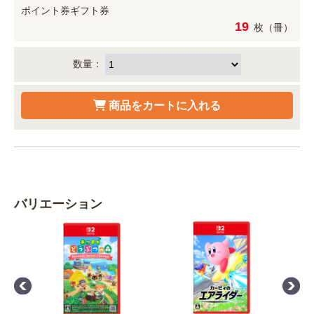
ポイント券
ギフト券
19
枚（冊）
数量：
バリエーション