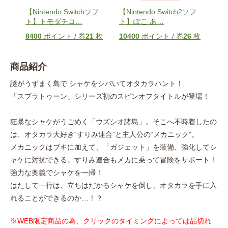
2ソフ
【Nintendo Switchソフ
【Nintendo Switch2ソフ
【Ni
ト】トモダチコ
…
ト】ぽこ あ
…
ト】
枚
8400
ポイント / 券
21
枚
10400
ポイント / 券
26
枚
116
商品紹介
謎がうずまく島で シャケをシバいてオタカラハント！
「スプラトゥーン」シリーズ初のスピンオフタイトルが登場！
狂暴なシャケがうごめく「ウズシオ諸島」。そこへ不時着したの
は、オタカラ大好き“すりみ連合”と主人公の“メカニック”。
メカニックはブキに加えて、「ガジェット」を装備、強化してシ
ャケに対抗できる。すりみ連合もメカに乗って冒険をサポート！
強力な奥義でシャケを一掃！
はたして一行は、立ちはだかるシャケを倒し、オタカラを手に入
れることができるのか…！？
※WEB限定商品の為、クリックのタイミングによっては品切れ