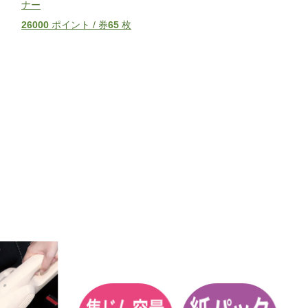
ナー
26000
ポイント / 券
65
枚