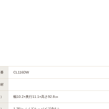
型番
CL116DW
素材
約）
幅10.2×奥行11.1×高さ92.8㎝
約）
1.25㎏（ノズル・パイプ含む）