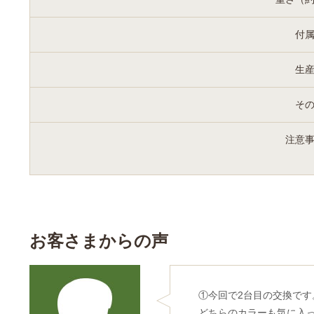
付
生
そ
注意
お客さまからの声
①今回で2台目の交換で
どちらのカラーも気に入