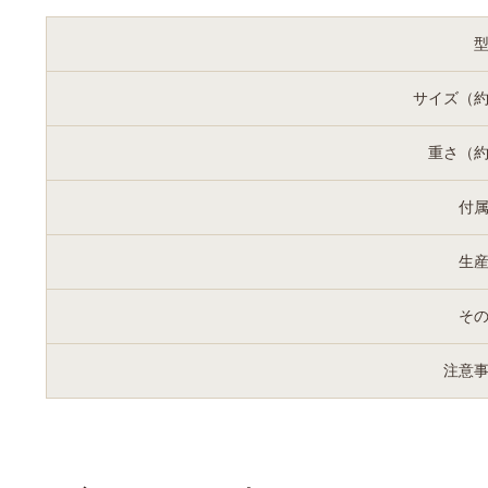
サイズ（
重さ（
付
生
そ
注意