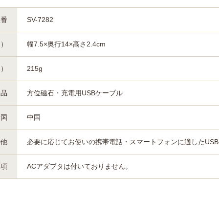
型番
SV-7282
約）
幅7.5×奥行14×高さ2.4cm
約）
215g
属品
方位磁石・充電用USBケーブル
産国
中国
の他
必要に応じてお使いの携帯電話・スマートフォンに適したUS
事項
ACアダプタは付いておりません。