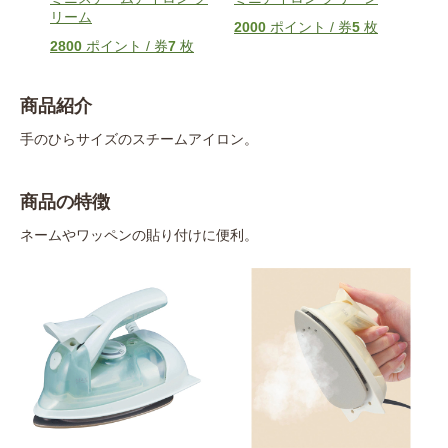
リーム
枚
2000
ポイント / 券
5
枚
200
2800
ポイント / 券
7
枚
商品紹介
手のひらサイズのスチームアイロン。
商品の特徴
ネームやワッペンの貼り付けに便利。