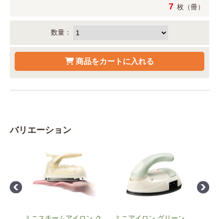
7
枚（冊）
数量：
バリエーション
ム
ミニスチームアイロン ク
ミニアイロン グリーン
ミニ