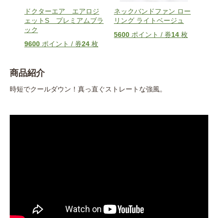
ンディ
ドクターエア エアロジ
ネックバンドファン ロー
ol
ェットS プレミアムブラ
リング ライトベージュ
Wa
ック
枚
5600
ポイント / 券
14
枚
200
9600
ポイント / 券
24
枚
商品紹介
時短でクールダウン！真っ直ぐストレートな強風。