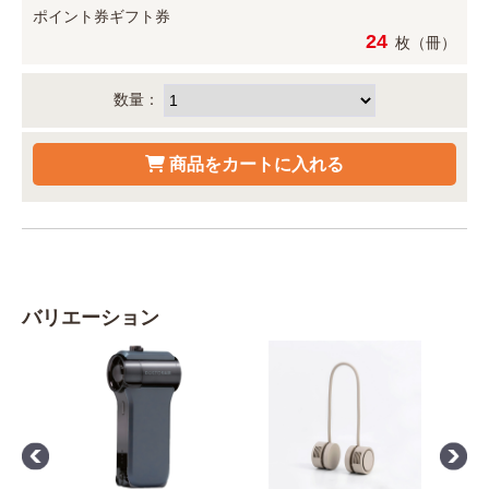
ポイント券
ギフト券
24
枚（冊）
数量：
バリエーション