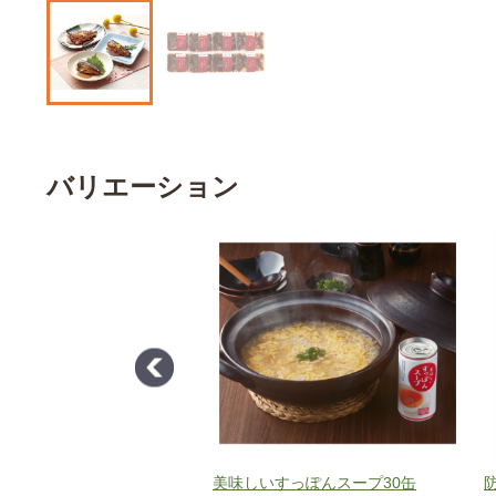
バリエーション
ゝ木 牛しぐれ煮
美味しいすっぽんスープ30缶