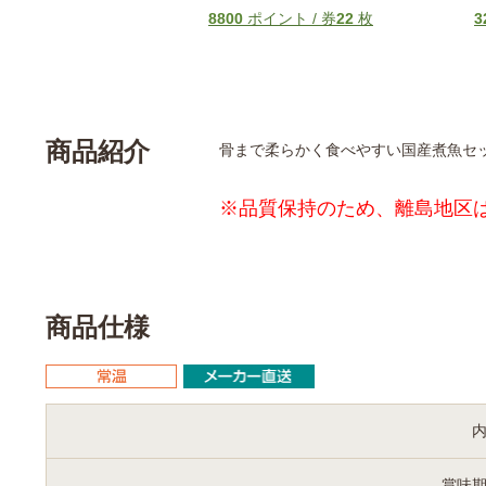
イント / 券
10
枚
8800
ポイント / 券
22
枚
3
商品紹介
骨まで柔らかく食べやすい国産煮魚セ
※品質保持のため、離島地区
商品仕様
賞味