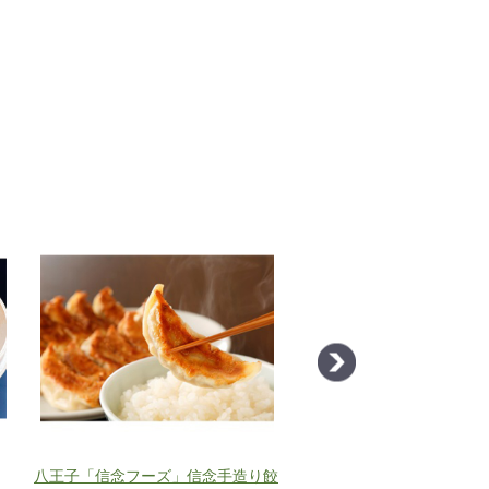
八王子「信念フーズ」信念手造り餃
肉巻き餃子