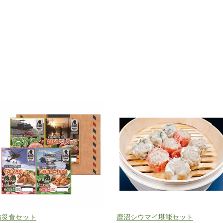
防災食セット
鹿沼シウマイ堪能セット