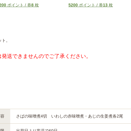
200
ポイント / 券
8
枚
5200
ポイント / 券
13
枚
ット。
は発送できませんのでご了承ください。
内容
さばの味噌煮4切 いわしの赤味噌煮・あじの生姜煮各2尾
期限
出荷日より常温で60日