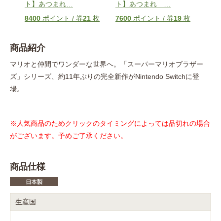
ト】あつまれ
…
ト】あつまれ
…
ト】
枚
8400
ポイント / 券
21
枚
7600
ポイント / 券
19
枚
104
商品紹介
マリオと仲間でワンダーな世界へ。「スーパーマリオブラザー
ズ」シリーズ、約11年ぶりの完全新作がNintendo Switchに登
場。
※人気商品のためクリックのタイミングによっては品切れの場合
がございます。予めご了承ください。
商品仕様
生産国