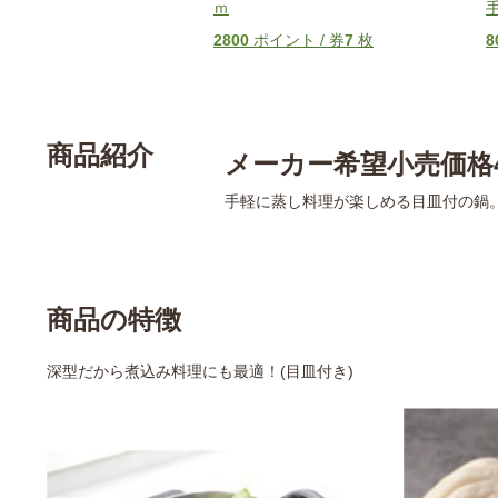
ｍ
手
2800
ポイント / 券
7
枚
8
商品紹介
メーカー希望小売価格4
手軽に蒸し料理が楽しめる目皿付の鍋
商品の特徴
深型だから煮込み料理にも最適！(目皿付き)