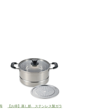
両
【お得】蒸し処 ステンレス製ガラ