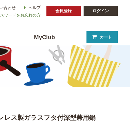
い合わせ
ヘルプ
会員登録
ログイン
パスワードをお忘れの方
MyClub
カート
テンレス製ガラスフタ付深型兼用鍋