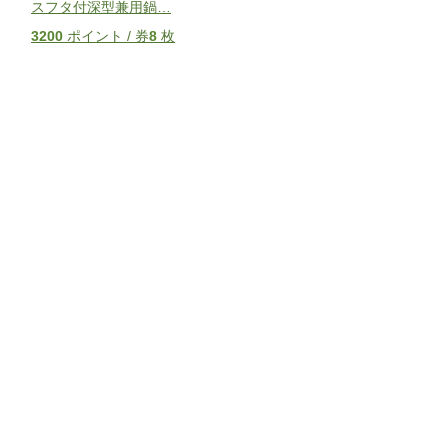
スフタ付深型兼用鍋
…
3200
ポイント / 券
8
枚