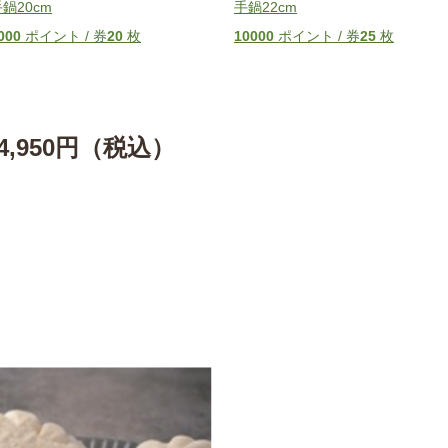
鍋20cm
手鍋22cm
000
ポイント / 券
20
枚
10000
ポイント / 券
25
枚
,950円（税込）
。