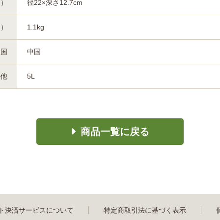
約）
径22×深さ12.7cm
約）
1.1kg
産国
中国
の他
5L
商品一覧に戻る
ト決済サービスについて
特定商取引法に基づく表示