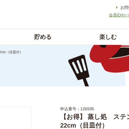
お問
会員IDや
貯める
楽しむ
2cm（目皿付）
申込番号：126595
【お得】 蒸し処 ス
22cm（目皿付）