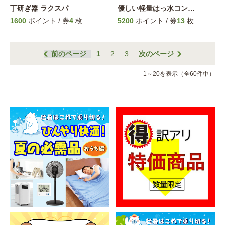
丁研ぎ器 ラクスパ
優しい軽量はっ水コン
…
1600
ポイント / 券
4
枚
5200
ポイント / 券
13
枚
前のページ
1
2
3
次のページ
1～20を表示（全60件中）