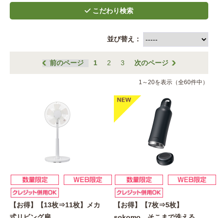
並び替え：
前のページ
1
2
3
次のページ
1～20を表示（全60件中）
【お得】【13枚⇒11枚】メカ
【お得】【7枚⇒5枚】
式リビング扇
sokomo そこまで洗える
…