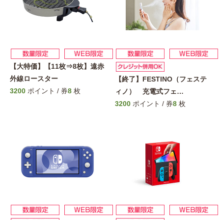
【大特価】【11枚⇒8枚】遠赤
外線ロースター
【終了】FESTINO（フェステ
3200
ポイント / 券
8
枚
ィノ） 充電式フェ
…
3200
ポイント / 券
8
枚