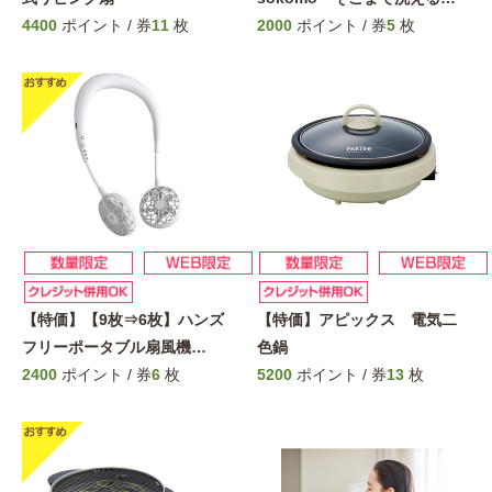
4400
ポイント / 券
11
枚
2000
ポイント / 券
5
枚
【特価】【9枚⇒6枚】ハンズ
【特価】アピックス 電気二
フリーポータブル扇風機
…
色鍋
2400
ポイント / 券
6
枚
5200
ポイント / 券
13
枚