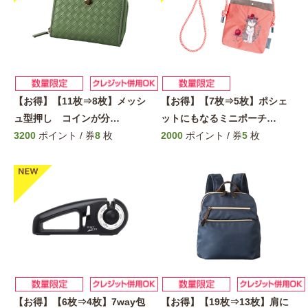
【お得】【11枚⇒8枚】メッシ
【お得】【7枚⇒5枚】ポシェ
ュ型押し コインが分
…
ットにもなるミニポーチ
…
3200
ポイント / 券
8
枚
2000
ポイント / 券
5
枚
【お得】【6枚⇒4枚】7way包
【お得】【19枚⇒13枚】肩に