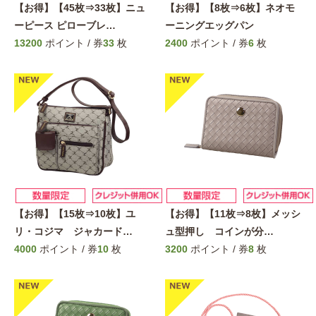
【お得】【45枚⇒33枚】ニュ
【お得】【8枚⇒6枚】ネオモ
ーピース ピローブレ
…
ーニングエッグパン
13200
ポイント / 券
33
枚
2400
ポイント / 券
6
枚
【お得】【15枚⇒10枚】ユ
【お得】【11枚⇒8枚】メッシ
リ・コジマ ジャカード
…
ュ型押し コインが分
…
4000
ポイント / 券
10
枚
3200
ポイント / 券
8
枚