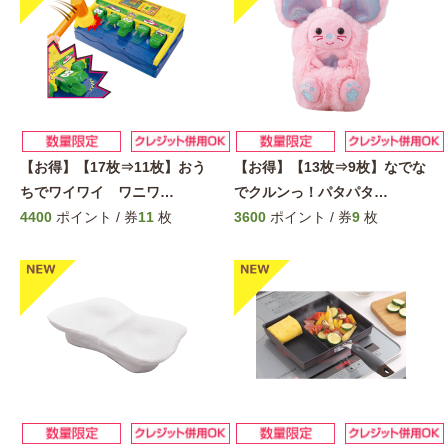
【お得】【17枚⇒11枚】おう
【お得】【13枚⇒9枚】なでな
ちでワイワイ ワニワ
…
でクルンっ！パタパタ
…
4400
ポイント / 券
11
枚
3600
ポイント / 券
9
枚