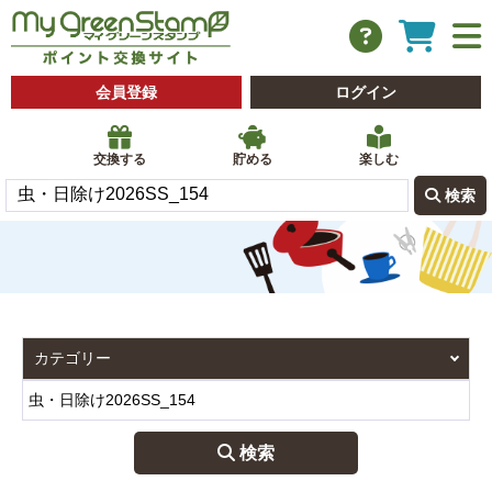
会員登録
ログイン
交換する
貯める
楽しむ
 検索
 検索