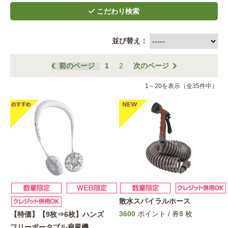
並び替え：
前のページ
1
2
次のページ
1～20を表示（全35件中）
散水スパイラルホース
3600
ポイント / 券
9
枚
【特価】【9枚⇒6枚】ハンズ
フリーポータブル扇風機
…