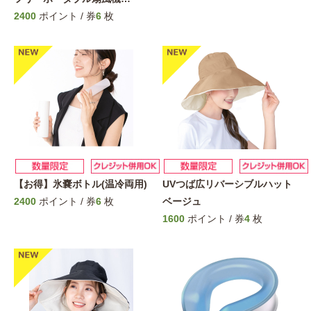
2400
ポイント / 券
6
枚
【お得】氷嚢ボトル(温冷両用)
UVつば広リバーシブルハット
2400
ポイント / 券
6
枚
ベージュ
1600
ポイント / 券
4
枚