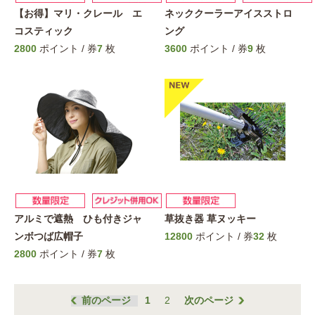
【お得】マリ・クレール エ
ネッククーラーアイスストロ
コスティック
ング
2800
ポイント / 券
7
枚
3600
ポイント / 券
9
枚
アルミで遮熱 ひも付きジャ
草抜き器 草ヌッキー
ンボつば広帽子
12800
ポイント / 券
32
枚
2800
ポイント / 券
7
枚
前のページ
1
2
次のページ