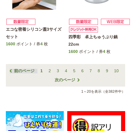
エコな密着シリコン蓋3サイズ
セット
四季彩 卓上ちゅうぶり鍋
1600
ポイント / 券
4
枚
22cm
1600
ポイント / 券
4
枚
前のページ
1
2
3
4
5
6
7
8
9
10
次のページ
1～20を表示（全382件中）