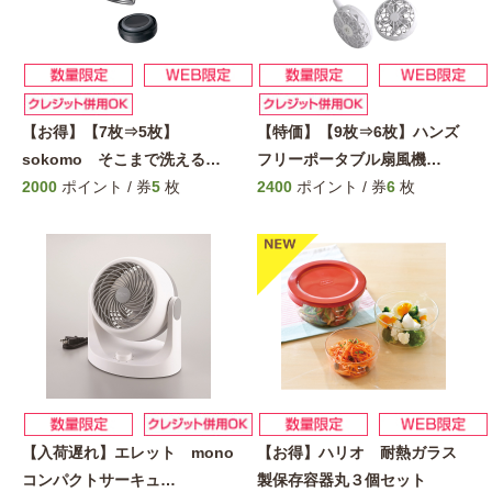
【お得】【7枚⇒5枚】
【特価】【9枚⇒6枚】ハンズ
sokomo そこまで洗える
…
フリーポータブル扇風機
…
2000
ポイント / 券
5
枚
2400
ポイント / 券
6
枚
【入荷遅れ】エレット mono
【お得】ハリオ 耐熱ガラス
コンパクトサーキュ
…
製保存容器丸３個セット