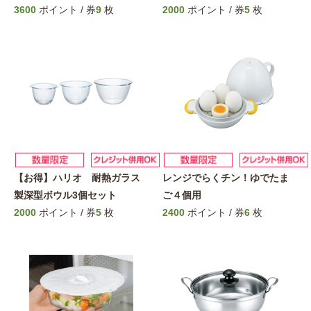
3600
ポイント / 券
9
枚
2000
ポイント / 券
5
枚
【お得】ハリオ 耐熱ガラス
レンジでらくチン！ゆでたま
製深型ボウル3個セット
ご４個用
2000
ポイント / 券
5
枚
2400
ポイント / 券
6
枚