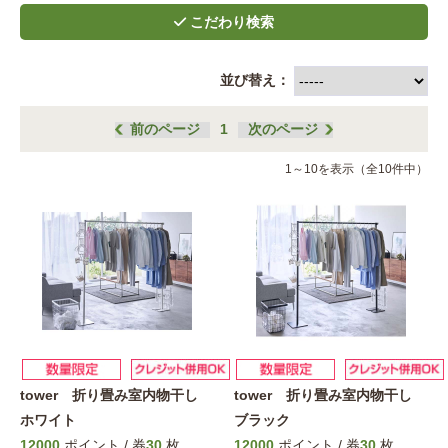
並び替え：
前のページ
1
次のページ
1～10を表示（全10件中）
tower 折り畳み室内物干し
tower 折り畳み室内物干し
ホワイト
ブラック
12000
ポイント / 券
30
枚
12000
ポイント / 券
30
枚