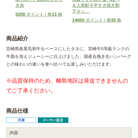
き肉
＆人形町今半すき焼き割
用
枚
下セッ
…
5200
ポイント / 券
13
枚
680
14000
ポイント / 券
35
枚
商品紹介
宮崎県産黒毛和牛をベースにしたタネに、宮崎牛5等級ランクの
牛脂を加えジューシーに仕上げました。国産合挽き生ハンバーグ
との味わいの違いを食べ比べてお楽しみいただけます。
※品質保持のため、離島地区は発送できませんの
でご了承ください。
商品仕様
内容