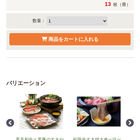
13
枚（冊）
数量：
バリエーション
黒毛和牛と黒豚のすきや
松阪牛すき焼き食べ比べ
飛騨