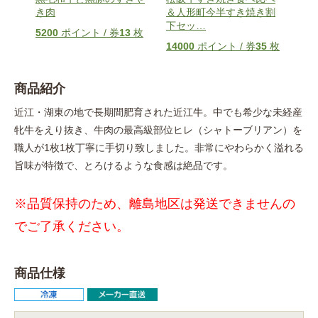
き肉
＆人形町今半すき焼き割
用
枚
下セッ
…
5200
ポイント / 券
13
枚
680
14000
ポイント / 券
35
枚
商品紹介
近江・湖東の地で長期間肥育された近江牛。中でも希少な未経産
牝牛をえり抜き、牛肉の最高級部位ヒレ（シャトーブリアン）を
職人が1枚1枚丁寧に手切り致しました。非常にやわらかく溢れる
旨味が特徴で、とろけるような食感は絶品です。
※品質保持のため、離島地区は発送できませんの
でご了承ください。
商品仕様