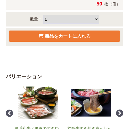
50
枚（冊）
数量：
バリエーション
黒毛和牛と黒豚のすきや
松阪牛すき焼き食べ比べ
飛騨