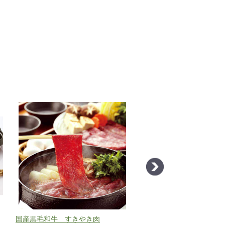
国産黒毛和牛 すきやき肉
松阪牛ももステーキ