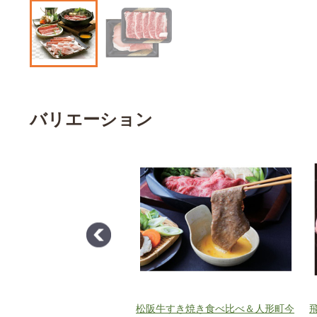
バリエーション
ーク焼肉用
松阪牛すき焼き食べ比べ＆人形町今