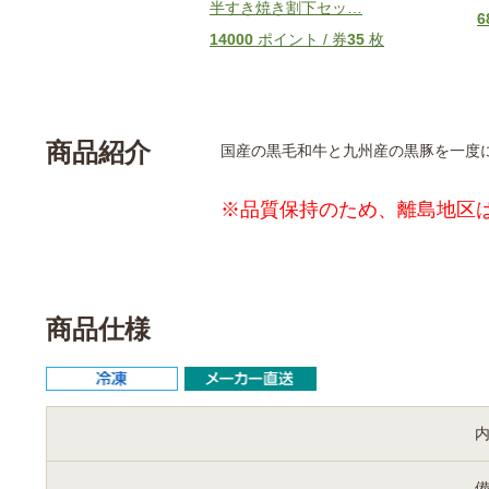
半すき焼き割下セッ
…
イント / 券
10
枚
6
14000
ポイント / 券
35
枚
商品紹介
国産の黒毛和牛と九州産の黒豚を一度
※品質保持のため、離島地区
商品仕様