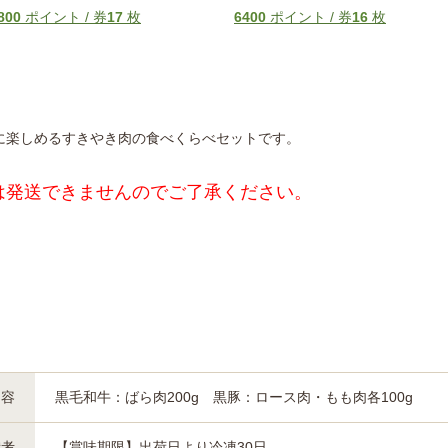
800
ポイント / 券
17
枚
6400
ポイント / 券
16
枚
に楽しめるすきやき肉の食べくらべセットです。
は発送できませんのでご了承ください。
内容
黒毛和牛：ばら肉200g 黒豚：ロース肉・もも肉各100g
備考
【賞味期限】出荷日より冷凍30日