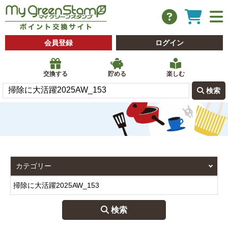
会員登録
ログイン
交換する
貯める
楽しむ
 検索
 検索