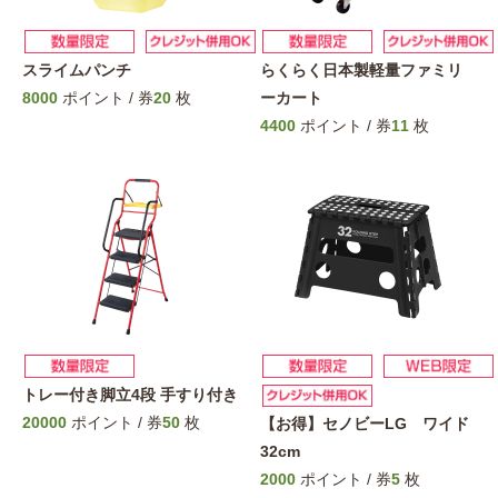
スライムパンチ
らくらく日本製軽量ファミリ
8000
ポイント / 券
20
枚
ーカート
4400
ポイント / 券
11
枚
トレー付き脚立4段 手すり付き
20000
ポイント / 券
50
枚
【お得】セノビーLG ワイド
32cm
2000
ポイント / 券
5
枚